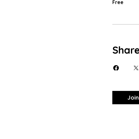
Free
Shar
Join