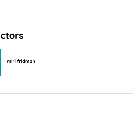
uctors
miri fridman