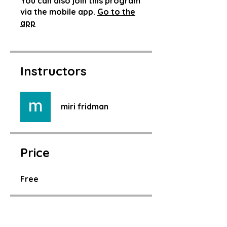
You can also join this program
via the mobile app.
Go to the
app
Instructors
miri fridman
Price
Free
Share